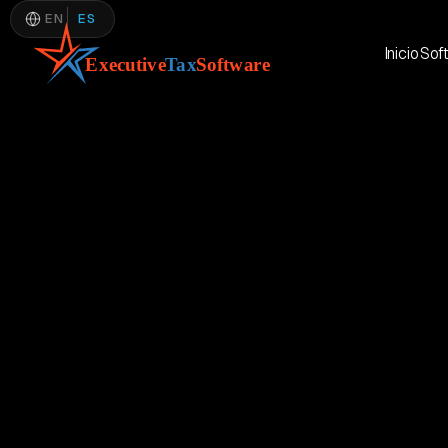
EN
ES
Inicio
Sof