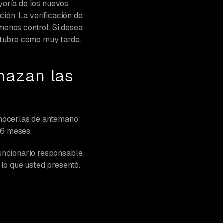
ayoría de los nuevos
ión. La verificación de
 menos control. Si desea
octubre como muy tarde.
hazan las
onocerlas de antemano
 6 meses.
uncionario responsable.
 lo que usted presentó.