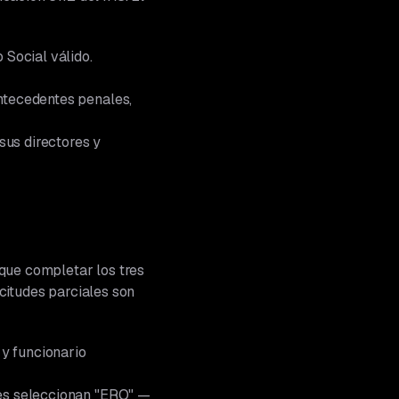
 Social válido.
antecedentes penales,
sus directores y
fique completar los tres
icitudes parciales son
 y funcionario
ores seleccionan "ERO" —