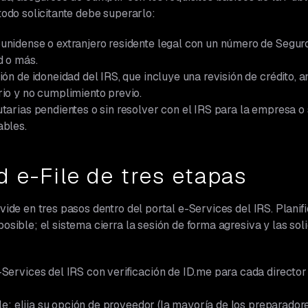
 todo solicitante debe superarlo:
nidense o extranjero residente legal con un número de Seguro
d o más.
ión de idoneidad del IRS, que incluye una revisión de crédito, 
io y no cumplimiento previo.
tarias pendientes o sin resolver con el IRS para la empresa o 
ables.
d e-File de tres etapas
ivide en tres pasos dentro del portal e-Services del IRS. Plani
posible; el sistema cierra la sesión de forma agresiva y las sol
Services del IRS con verificación de ID.me para cada director
File: elija su opción de proveedor (la mayoría de los preparad