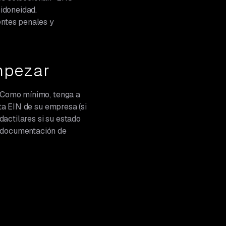
 idoneidad.
dentes penales y
mpezar
. Como mínimo, tenga a
rta EIN de su empresa (si
actilares si su estado
u documentación de