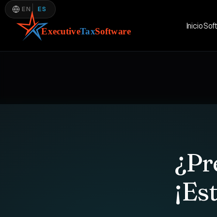
EN
ES
Inicio
Sof
¿Pr
¡Es