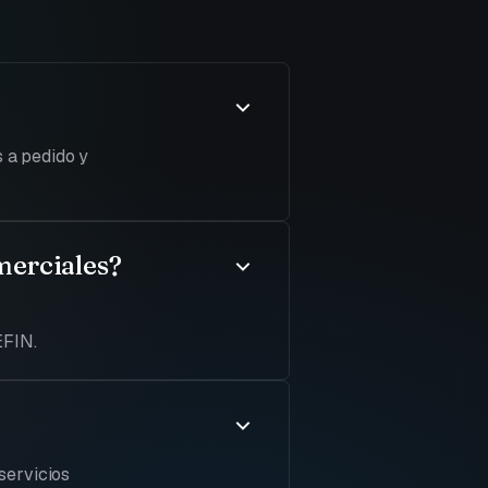
s a pedido y
omerciales?
EFIN.
 servicios