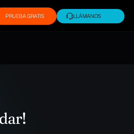
PRUEBA GRATIS
LLÁMANOS
PRUEBA GRATIS
+1 (888) 338-7175
dar!