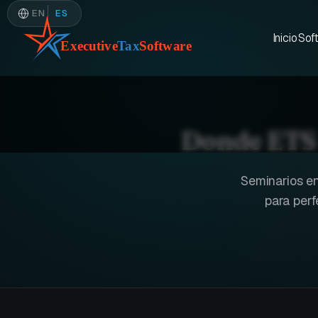
EN
ES
Inicio
Sof
Donde ETS 
Seminarios en
para perf