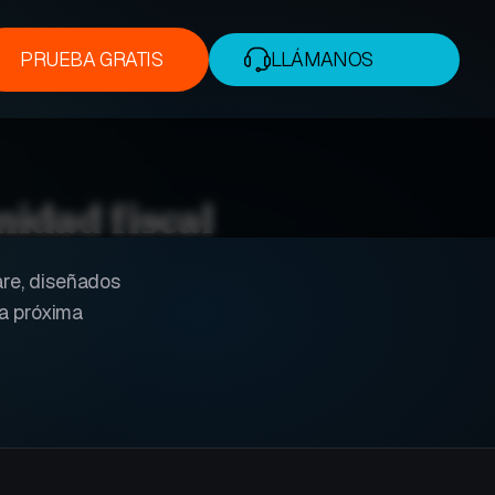
PRUEBA GRATIS
LLÁMANOS
PRUEBA GRATIS
+1 (888) 338-7175
idad fiscal
are, diseñados
la próxima