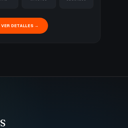
VER DETALLES →
TS