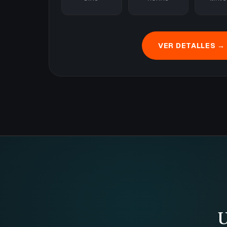
VER DETALLES →
U